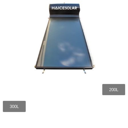
200L
300L