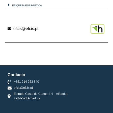
ETIQUETA ENERGÉTICA
efcis@efcis.pt
Contacto
+351 214 253 840
efcis@efcis.pt
Estrada Casal do Canas, lt 4 – Alfragide
2724-523 Amadora