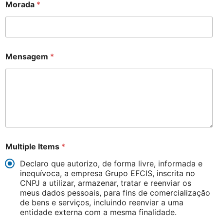
l
Morada
*
e
*
M
e
n
s
Mensagem
*
a
g
e
m
Multiple Items
*
Declaro que autorizo, de forma livre, informada e
inequívoca, a empresa Grupo EFCIS, inscrita no
CNPJ a utilizar, armazenar, tratar e reenviar os
meus dados pessoais, para fins de comercialização
de bens e serviços, incluindo reenviar a uma
entidade externa com a mesma finalidade.