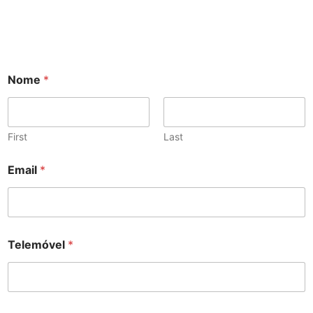
Nome
*
First
Last
Email
*
M
Telemóvel
*
u
l
t
i
p